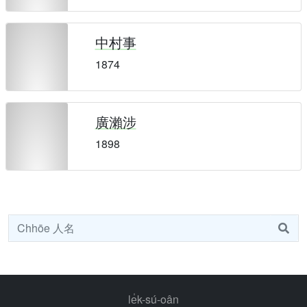
中村事
1874
廣瀨涉
1898
le̍k-sú-oân