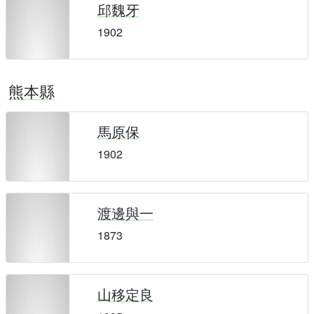
邱魏牙
1902
熊本縣
馬原保
1902
渡邊與一
1873
山移定良