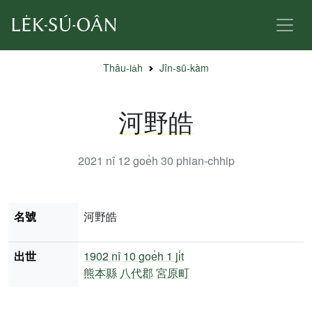
Thâu-ia̍h
Jîn-sū-kàm
河野皓
2021 nî 12 goe̍h 30
phian-chhip
名號
河野皓
出世
1902 nî
10 goe̍h 1 ji̍t
熊本縣
八代郡
宮原町