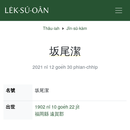
Thâu-ia̍h
Jîn-sū-kàm
坂尾潔
2021 nî 12 goe̍h 30
phian-chhip
名號
坂尾潔
出世
1902 nî
10 goe̍h 22 ji̍t
福岡縣
遠賀郡