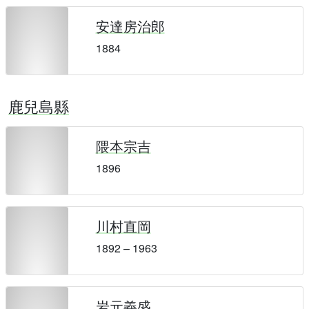
安達房治郎
1884
鹿兒島縣
隈本宗吉
1896
川村直岡
1892 – 1963
岩元義盛