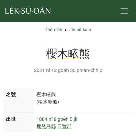
Thâu-ia̍h
Jîn-sū-kàm
櫻木畩熊
2021 nî 12 goe̍h 30
phian-chhip
名號
櫻木畩熊
(桜木畩熊)
出世
1884 nî
8 goe̍h 5 ji̍t
鹿兒島縣
日置郡