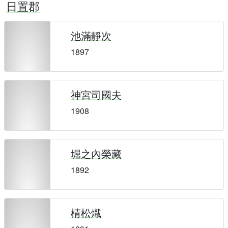
日置郡
池滿靜次
1897
神宮司國夫
1908
堀之內榮藏
1892
棈松熾