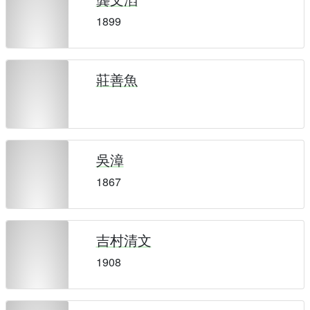
1899
莊善魚
吳漳
1867
吉村清文
1908