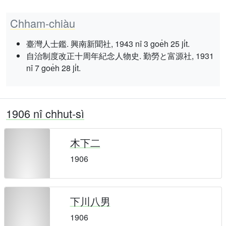
Chham-chiàu
臺灣人士鑑. 興南新聞社, 1943 nî 3 goe̍h 25 ji̍t.
自治制度改正十周年紀念人物史. 勤勞と富源社, 1931
nî 7 goe̍h 28 ji̍t.
1906 nî chhut-sì
木下二
1906
下川八男
1906