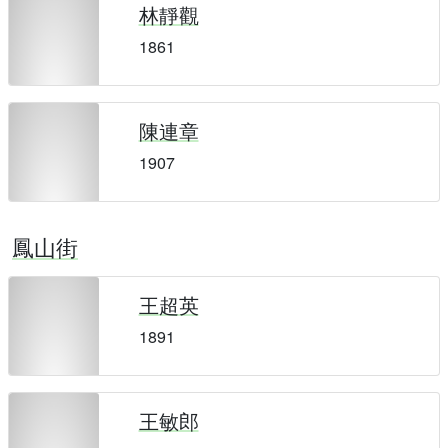
林靜觀
1861
陳連章
1907
鳳山街
王超英
1891
王敏郎