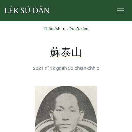
Thâu-ia̍h
Jîn-sū-kàm
蘇泰山
2021 nî 12 goe̍h 30
phian-chhip