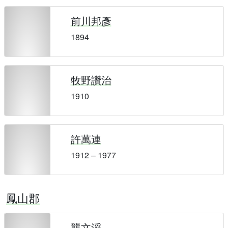
前川邦彥
1894
牧野讚治
1910
許萬連
1912 – 1977
鳳山郡
龔文滔