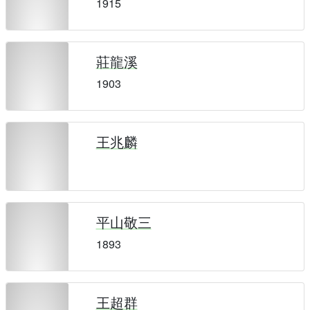
1915
莊龍溪
1903
王兆麟
平山敬三
1893
王超群