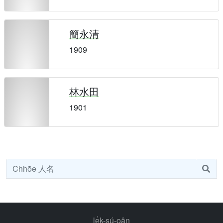
簡永清
1909
林水田
1901
le̍k-sú-oân