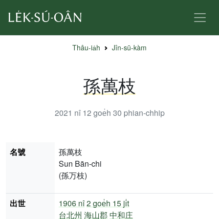
Thâu-ia̍h
Jîn-sū-kàm
孫萬枝
2021 nî 12 goe̍h 30
phian-chhip
名號
孫萬枝
Sun Bān-chi
(孫万枝)
出世
1906 nî
2 goe̍h 15 ji̍t
台北州
海山郡
中和庄