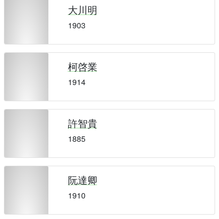
大川明
1903
柯啓業
1914
許智貴
1885
阮達卿
1910