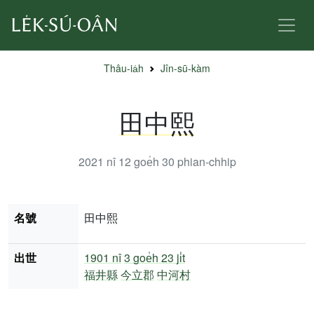
Thâu-ia̍h
Jîn-sū-kàm
田中熙
2021 nî 12 goe̍h 30
phian-chhip
名號
田中熙
出世
1901 nî
3 goe̍h 23 ji̍t
福井縣
今立郡
中河村