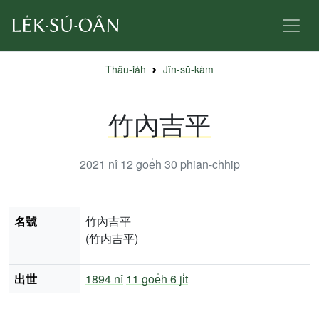
Thâu-ia̍h
Jîn-sū-kàm
竹內吉平
2021 nî 12 goe̍h 30
phian-chhip
名號
竹內吉平
(竹内吉平)
出世
1894 nî
11 goe̍h 6 ji̍t