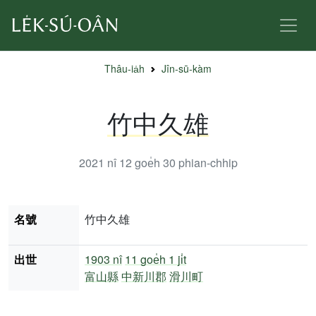
Thâu-ia̍h
Jîn-sū-kàm
竹中久雄
2021 nî 12 goe̍h 30
phian-chhip
名號
竹中久雄
出世
1903 nî
11 goe̍h 1 ji̍t
富山縣
中新川郡
滑川町