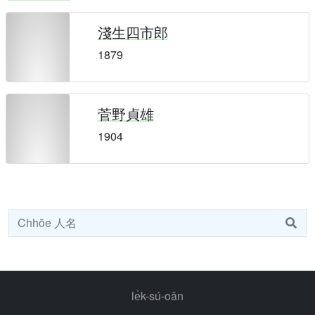
淺生四市郎
1879
菅野貞雄
1904
le̍k-sú-oân