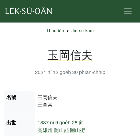
Thâu-ia̍h
Jîn-sū-kàm
玉岡信夫
2021 nî 12 goe̍h 30
phian-chhip
名號
玉岡信夫
王查某
出世
1887 nî
9 goe̍h 28 ji̍t
高雄州
岡山郡
岡山街