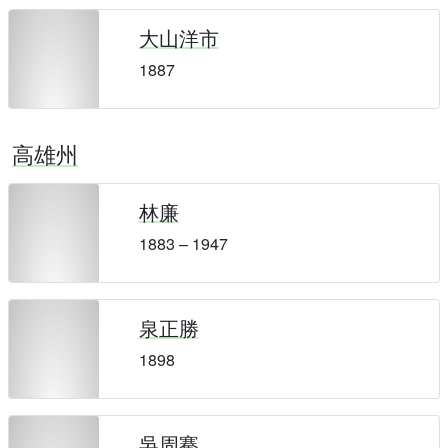
大山洋市
1887
高雄州
林廉
1883 – 1947
泉正勝
1898
吳周騫