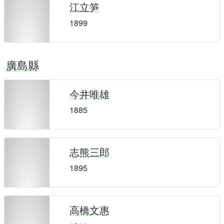
江立笋
1899
廣島縣
今井唯雄
1885
志熊三郎
1895
高橋文惠