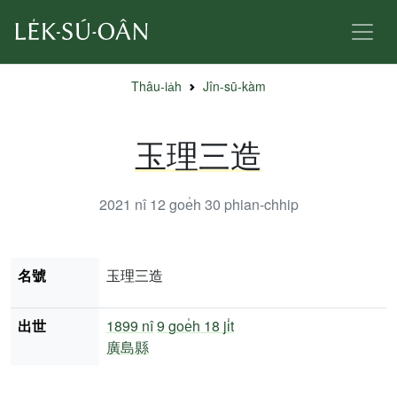
Thâu-ia̍h
Jîn-sū-kàm
玉理三造
2021 nî 12 goe̍h 30
phian-chhip
名號
玉理三造
出世
1899 nî
9 goe̍h 18 ji̍t
廣島縣