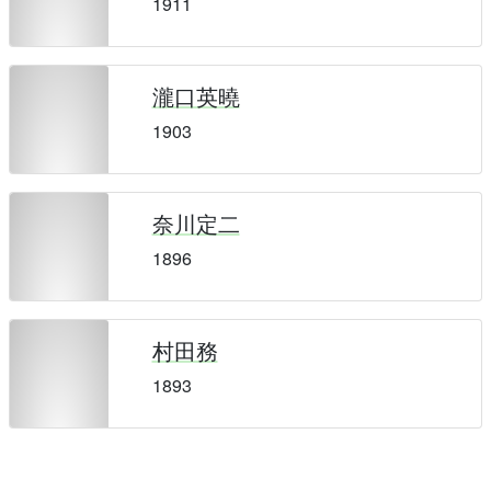
1911
瀧口英曉
1903
奈川定二
1896
村田務
1893