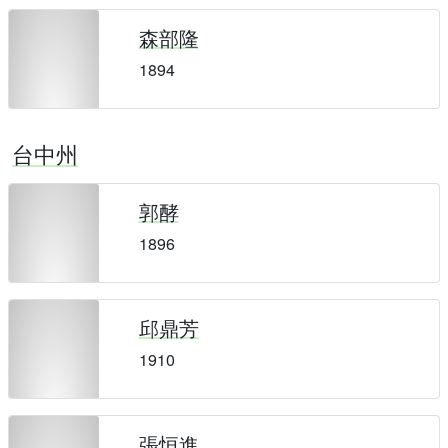
森部隆
1894
台中州
郭酵
1896
邱鼎芳
1910
張恒進