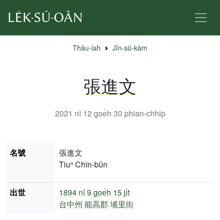
Thâu-ia̍h
Jîn-sū-kàm
張進文
2021 nî 12 goe̍h 30
phian-chhip
名號
張進文
Tiuⁿ Chìn-bûn
出世
1894 nî
9 goe̍h 15 ji̍t
台中州
能高郡
埔里街