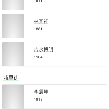
1911
林其祥
1881
吉永博明
1904
埔里街
李震坤
1913