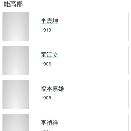
能高郡
李震坤
1913
童江立
1906
福本嘉雄
1908
李禎祥