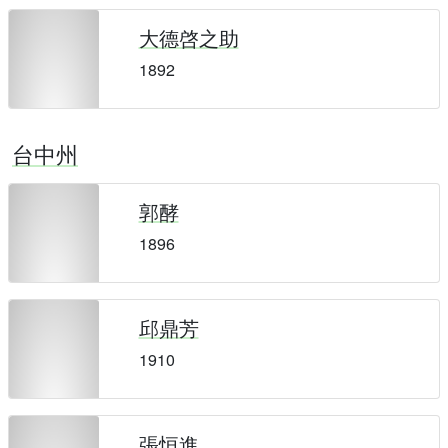
大德啓之助
1892
台中州
郭酵
1896
邱鼎芳
1910
張恒進