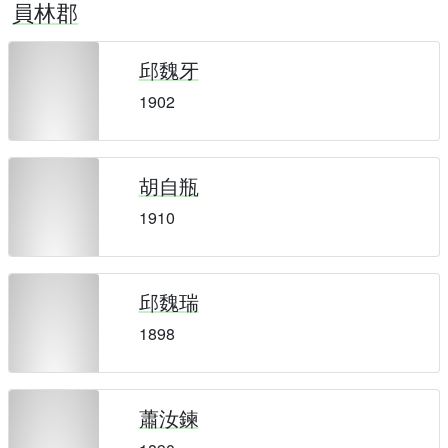
員林郡
邱魏牙
1902
胡自瓶
1910
邱魏瑞
1898
蕭汝鍊