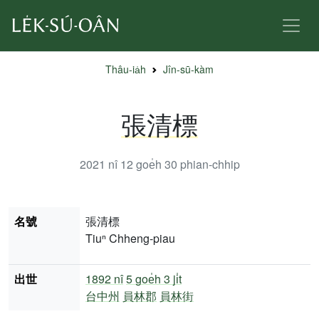
Thâu-ia̍h
Jîn-sū-kàm
張清標
2021 nî 12 goe̍h 30
phian-chhip
名號
張清標
Tiuⁿ Chheng-piau
出世
1892 nî
5 goe̍h 3 ji̍t
台中州
員林郡
員林街