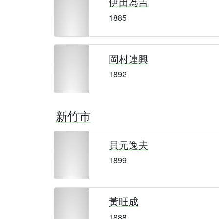
伊田為吉
1885
岡村連興
1892
新竹市
貝元逸夫
1899
黃旺成
1888