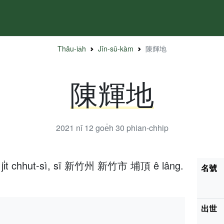
Thâu-ia̍h
Jîn-sū-kàm
陳輝地
陳輝地
2021 nî 12 goe̍h 30
phian-chhip
 3 ji̍t chhut-sì, sī 新竹州 新竹市 埔頂 ê lâng.
名號
出世