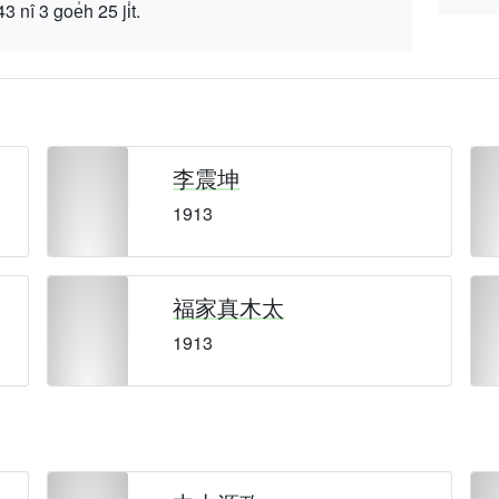
 goe̍h 25 ji̍t.
李震坤
1913
福家真木太
1913