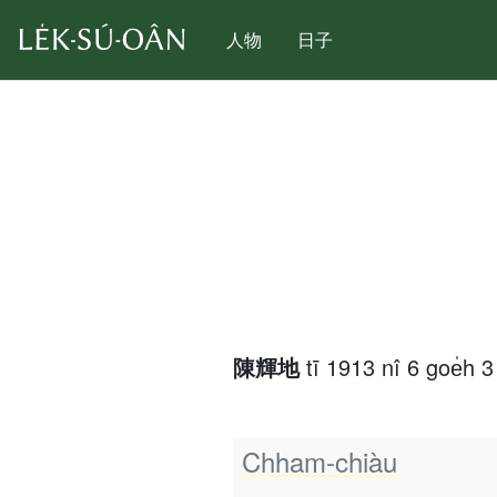
人物
日子
陳輝地
tī 1913 nî 6 goe̍h
Chham-chiàu