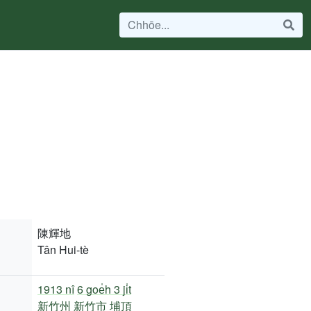
陳輝地
Tân Hui-tè
1913 nî
6 goe̍h 3 ji̍t
新竹州
新竹市
埔頂