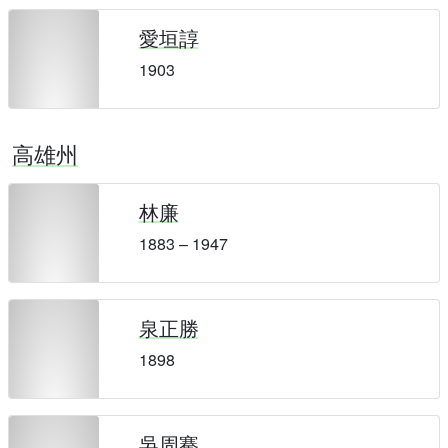
愛垣諄
1903
高雄州
林廉
1883 – 1947
泉正勝
1898
吳周騫