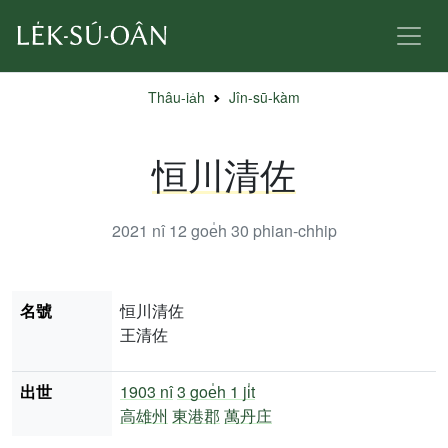
Thâu-ia̍h
Jîn-sū-kàm
恒川清佐
2021 nî 12 goe̍h 30
phian-chhip
名號
恒川清佐
王清佐
出世
1903 nî
3 goe̍h 1 ji̍t
高雄州
東港郡
萬丹庄