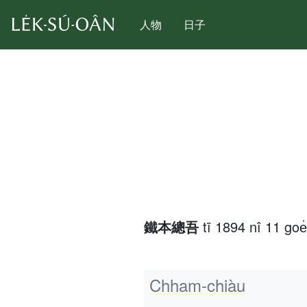
人物
日子
鐵本總吾
tī 1894 nî 11 goe̍
Chham-chiàu