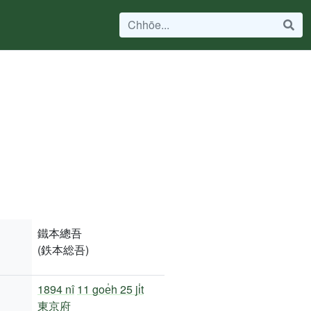
鐵本總吾
(鉄本総吾)
1894 nî
11 goe̍h 25 ji̍t
東京府