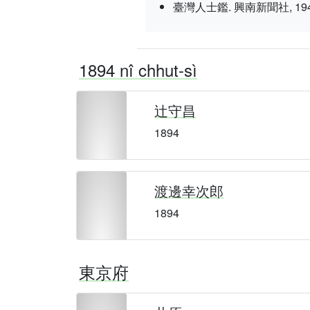
臺灣人士鑑. 興南新聞社, 1943 nî 3
1894 nî chhut-sì
辻守昌
1894
渡邊幸次郎
1894
東京府