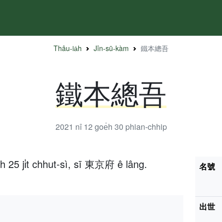
Thâu-ia̍h
Jîn-sū-kàm
鐵本總吾
鐵本總吾
2021 nî 12 goe̍h 30
phian-chhip
h 25 ji̍t chhut-sì, sī 東京府 ê lâng.
名號
出世