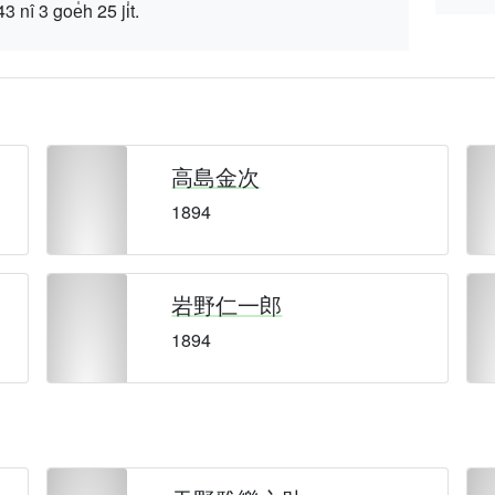
 goe̍h 25 ji̍t.
高島金次
1894
岩野仁一郎
1894