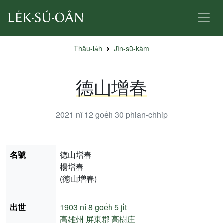
Thâu-ia̍h
Jîn-sū-kàm
德山增春
2021 nî 12 goe̍h 30
phian-chhip
名號
德山增春
楊增春
(徳山増春)
出世
1903 nî
8 goe̍h 5 ji̍t
高雄州
屏東郡
高樹庄