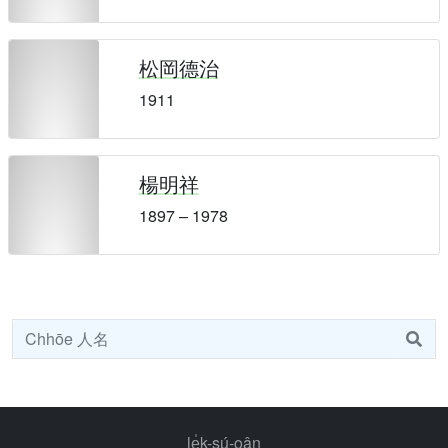
松岡德治
1911
楊明祥
1897 – 1978
le̍k-sú-oân