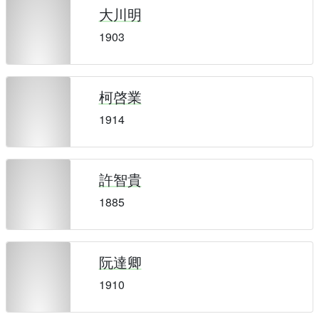
大川明
1903
柯啓業
1914
許智貴
1885
阮達卿
1910