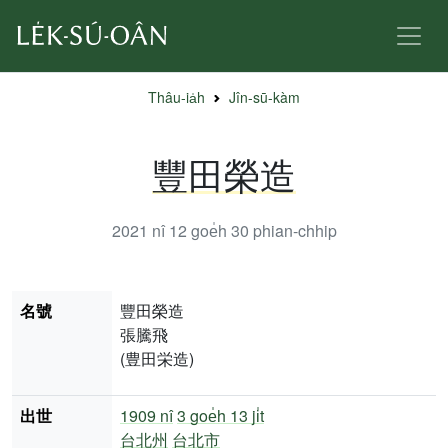
Thâu-ia̍h
Jîn-sū-kàm
豐田榮造
2021 nî 12 goe̍h 30
phian-chhip
名號
豐田榮造
張騰飛
(豊田栄造)
出世
1909 nî
3 goe̍h 13 ji̍t
台北州
台北市