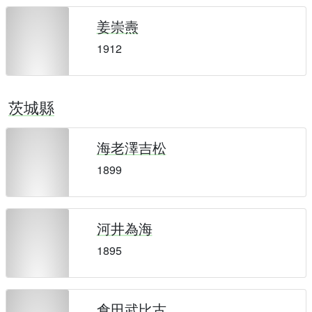
姜崇燾
1912
茨城縣
海老澤吉松
1899
河井為海
1895
倉田武比古