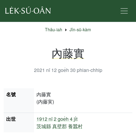
Thâu-ia̍h
Jîn-sū-kàm
內藤實
2021 nî 12 goe̍h 30
phian-chhip
名號
內藤實
(内藤実)
出世
1912 nî
2 goe̍h 4 ji̍t
茨城縣
真壁郡
養蠶村