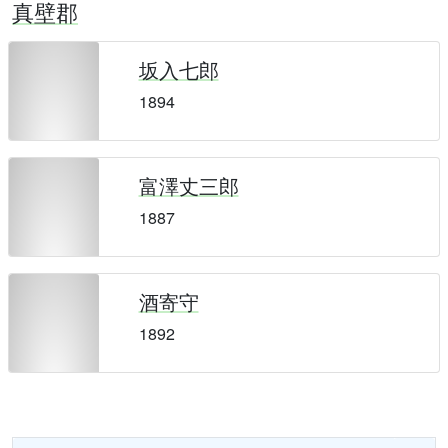
真壁郡
坂入七郎
1894
富澤丈三郎
1887
酒寄守
1892