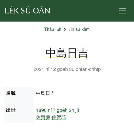
Thâu-ia̍h
Jîn-sū-kàm
中島日吉
2021 nî 12 goe̍h 30
phian-chhip
名號
中島日吉
出世
1890 nî
7 goe̍h 24 ji̍t
佐賀縣
佐賀郡