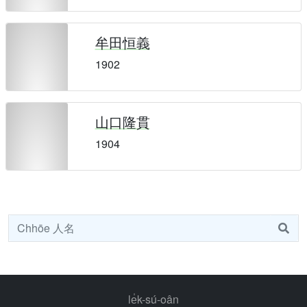
牟田恒義
1902
山口隆貫
1904
le̍k-sú-oân