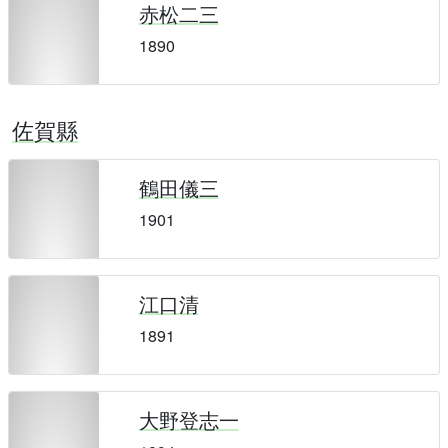
赤松二三
1890
佐賀縣
鶴田儀三
1901
江口清
1891
大野登志一