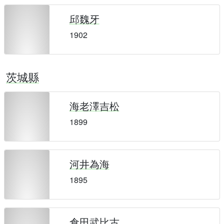
邱魏牙
1902
茨城縣
海老澤吉松
1899
河井為海
1895
倉田武比古