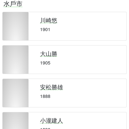
水戶市
川崎悠
1901
大山勝
1905
安松勝雄
1888
小瀧建人