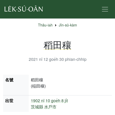
Thâu-ia̍h
Jîn-sū-kàm
稻田穰
2021 nî 12 goe̍h 30
phian-chhip
名號
稻田穰
(稲田穰)
出世
1902 nî
10 goe̍h 8 ji̍t
茨城縣
水戶市