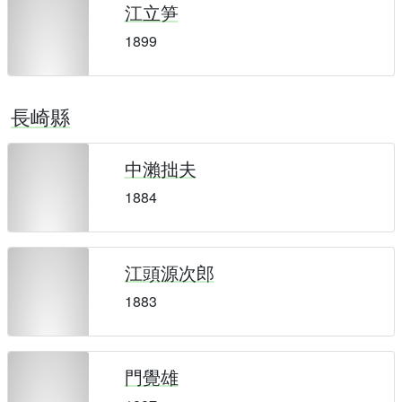
江立笋
1899
長崎縣
中瀨拙夫
1884
江頭源次郎
1883
門覺雄