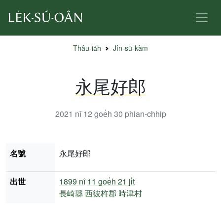
Thâu-ia̍h
Jîn-sū-kàm
永尾好郎
2021 nî 12 goe̍h 30
phian-chhip
名號
永尾好郎
出世
1899 nî
11 goe̍h 21 ji̍t
長崎縣
西彼杵郡
時津村