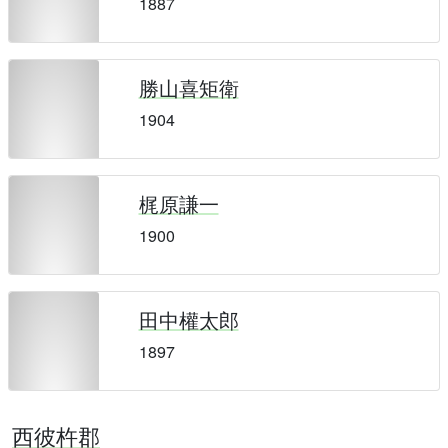
1887
勝山喜矩衛
1904
梶原謙一
1900
田中權太郎
1897
西彼杵郡