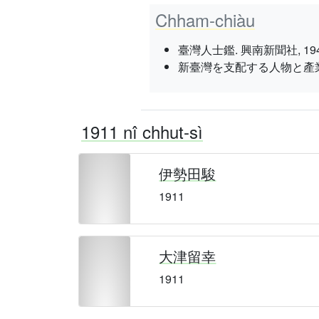
Chham-chiàu
臺灣人士鑑. 興南新聞社, 1943 nî 3
新臺灣を支配する人物と產業史. 臺灣評
1911 nî chhut-sì
伊勢田駿
1911
大津留幸
1911