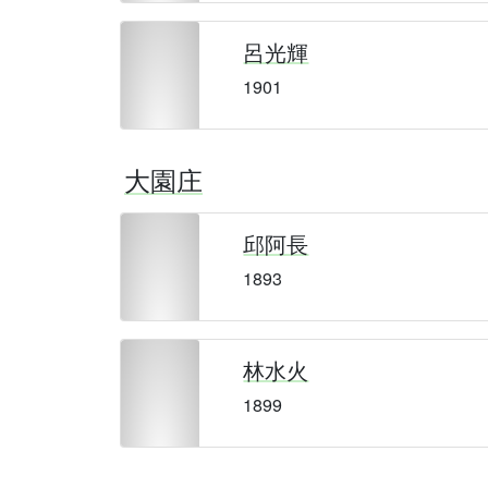
呂光輝
1901
大園庄
邱阿長
1893
林水火
1899