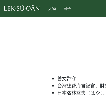
人物
日子
曾文郡守
台灣總督府書記官、財
日本名林益夫（はやし