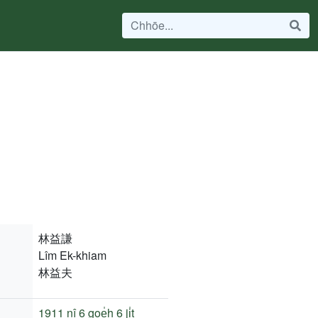
林益謙
Lîm Ek-khiam
林益夫
1911 nî
6 goe̍h 6 ji̍t