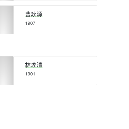
曹欽源
1907
林煥清
1901