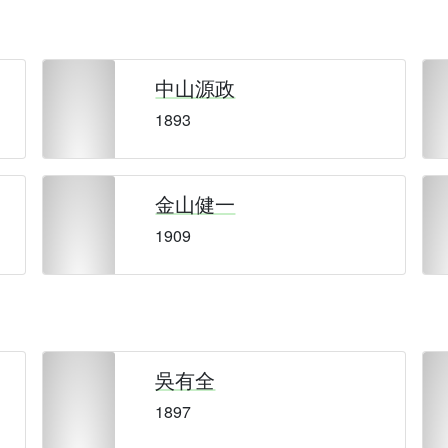
中山源政
1893
金山健一
1909
吳有全
1897