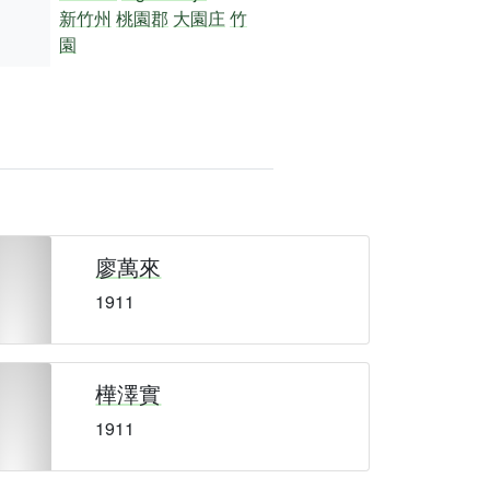
新竹州
桃園郡
大園庄
竹
園
廖萬來
1911
樺澤實
1911