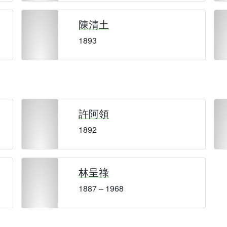
陳清土
1893
許阿領
1892
林呈祿
1887 – 1968