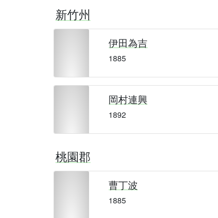
新竹州
伊田為吉
1885
岡村連興
1892
桃園郡
曹丁波
1885