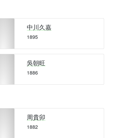
中川久嘉
1895
吳朝旺
1886
周貴卯
1882