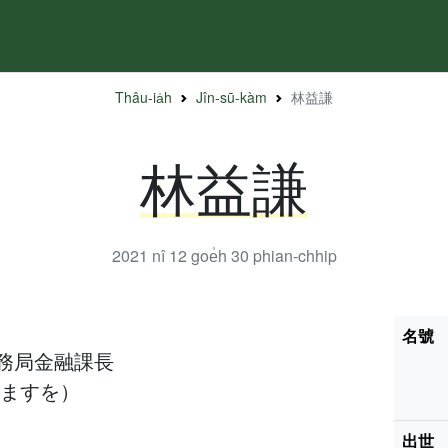
Thâu-ia̍h
Jîn-sū-kàm
林益謙
林益謙
2021 nî 12 goe̍h 30
phian-chhip
名號
務局金融課長
 ますを）
出世