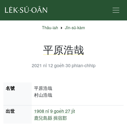
Thâu-ia̍h
Jîn-sū-kàm
平原浩哉
2021 nî 12 goe̍h 30
phian-chhip
名號
平原浩哉
村山浩哉
出世
1908 nî
9 goe̍h 27 ji̍t
鹿兒島縣
揖宿郡