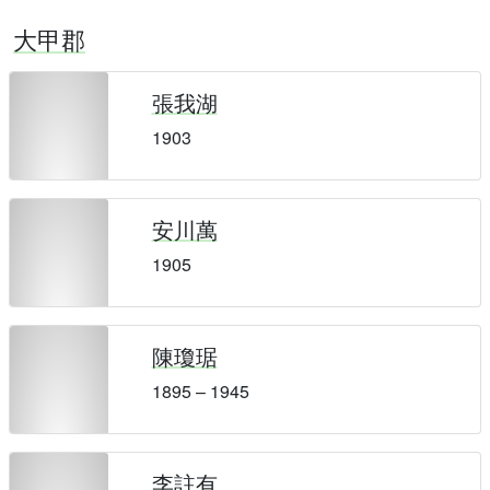
大甲郡
張我湖
1903
安川萬
1905
陳瓊琚
1895 – 1945
李註有