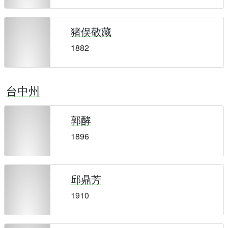
猪俣敬藏
1882
台中州
郭酵
1896
邱鼎芳
1910