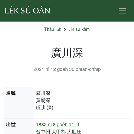
Thâu-ia̍h
Jîn-sū-kàm
廣川深
2021 nî 12 goe̍h 30
phian-chhip
名號
廣川深
黃朝深
(広川深)
出世
1882 nî
8 goe̍h 11 ji̍t
台中州
大甲郡
大肚庄