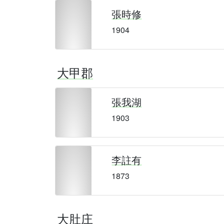
張時修
1904
大甲郡
張我湖
1903
李註有
1873
大肚庄