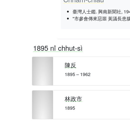
臺灣人士鑑. 興南新聞社, 1943 nî 3
"市參會傳來惡噩 黃議長患腦
1895 nî chhut-sì
陳反
1895 – 1962
林政市
1895