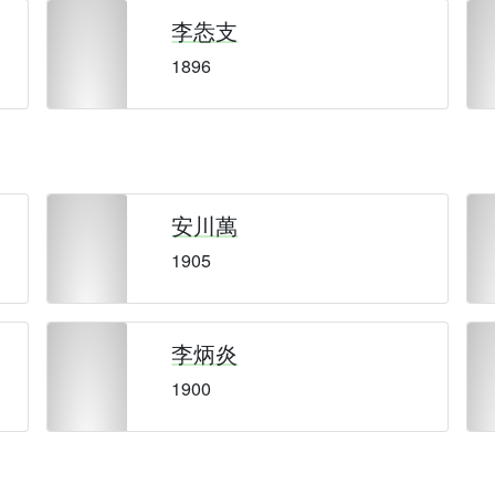
李怣支
1896
安川萬
1905
李炳炎
1900