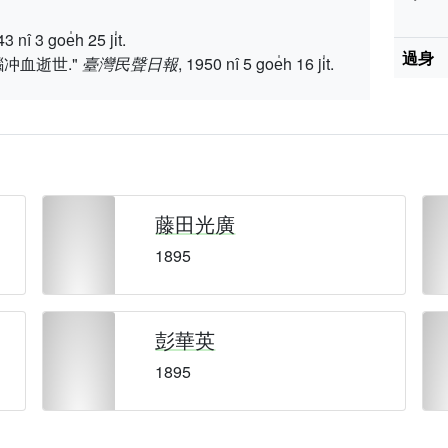
 goe̍h 25 ji̍t.
過身
冲血逝世."
臺灣民聲日報
, 1950 nî 5 goe̍h 16 ji̍t.
藤田光廣
1895
彭華英
1895