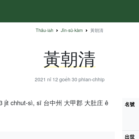
Thâu-ia̍h
Jîn-sū-kàm
黃朝清
黃朝清
2021 nî 12 goe̍h 30
phian-chhip
̍h 3 ji̍t chhut-sì, sī 台中州 大甲郡 大肚庄 ê
名號
出世