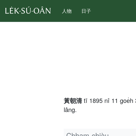
人物
日子
黃朝清
tī 1895 nî 11 goe
lâng.
Chham-chiàu