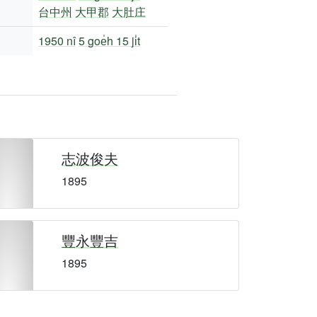
台中州
大甲郡
大肚庄
1950 nî
5 goe̍h 15 ji̍t
志波俊夫
1895
豐永豐吉
1895