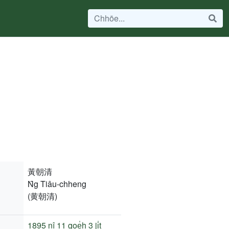
黃朝清
N̂g Tiâu-chheng
(黄朝清)
1895 nî
11 goe̍h 3 ji̍t