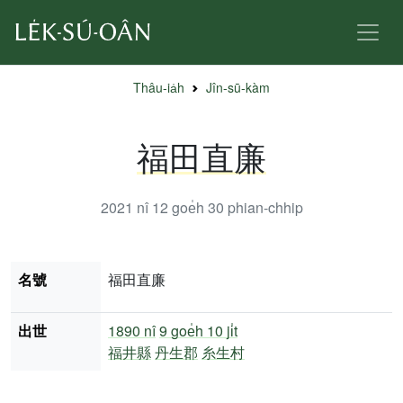
Thâu-ia̍h
Jîn-sū-kàm
福田直廉
2021 nî 12 goe̍h 30
phian-chhip
名號
福田直廉
出世
1890 nî
9 goe̍h 10 ji̍t
福井縣
丹生郡
糸生村