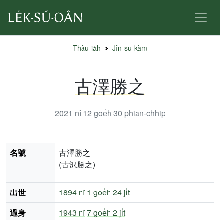
Thâu-ia̍h
Jîn-sū-kàm
古澤勝之
2021 nî 12 goe̍h 30
phian-chhip
名號
古澤勝之
(古沢勝之)
出世
1894 nî
1 goe̍h 24 ji̍t
過身
1943 nî
7 goe̍h 2 ji̍t