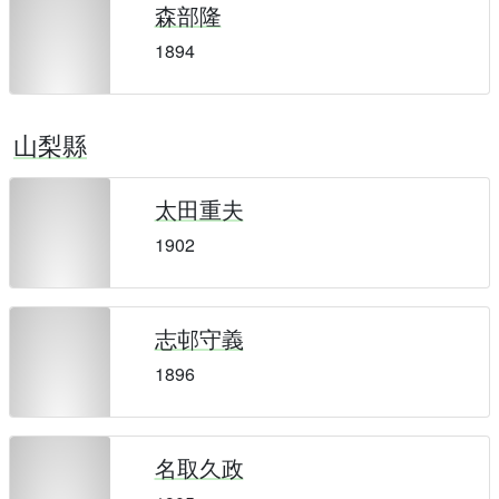
森部隆
1894
山梨縣
太田重夫
1902
志邨守義
1896
名取久政