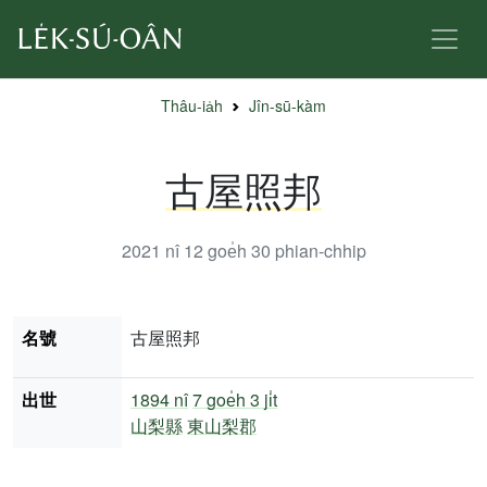
Thâu-ia̍h
Jîn-sū-kàm
古屋照邦
2021 nî 12 goe̍h 30
phian-chhip
名號
古屋照邦
出世
1894 nî
7 goe̍h 3 ji̍t
山梨縣
東山梨郡