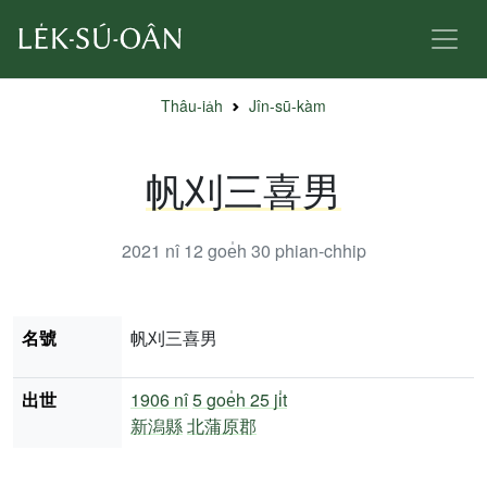
Thâu-ia̍h
Jîn-sū-kàm
帆刈三喜男
2021 nî 12 goe̍h 30
phian-chhip
名號
帆刈三喜男
出世
1906 nî
5 goe̍h 25 ji̍t
新潟縣
北蒲原郡