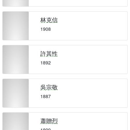
林克信
1908
許其性
1892
吳宗敬
1887
蕭贈烈
1899