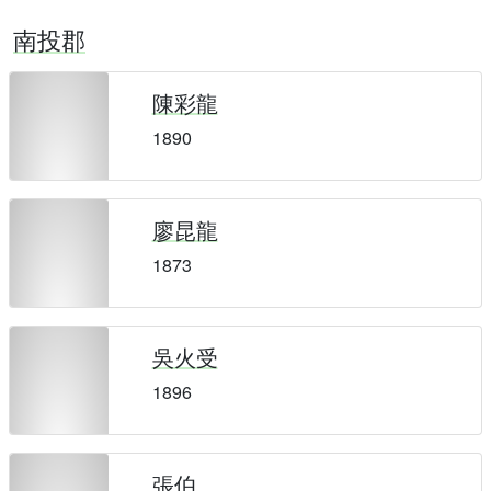
南投郡
陳彩龍
1890
廖昆龍
1873
吳火受
1896
張伯