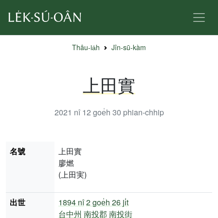
Thâu-ia̍h
Jîn-sū-kàm
上田實
2021 nî 12 goe̍h 30
phian-chhip
名號
上田實
廖燃
(上田実)
出世
1894 nî
2 goe̍h 26 ji̍t
台中州
南投郡
南投街