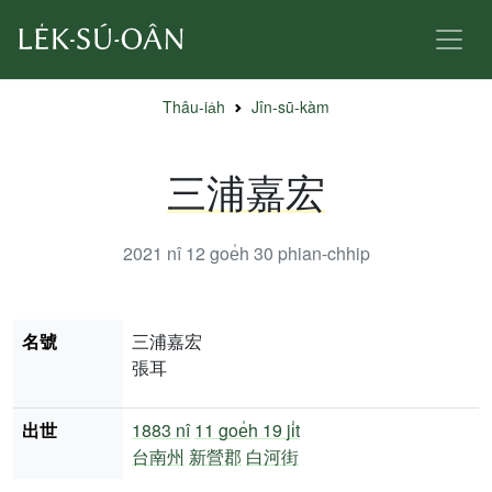
Thâu-ia̍h
Jîn-sū-kàm
三浦嘉宏
2021 nî 12 goe̍h 30
phian-chhip
名號
三浦嘉宏
張耳
出世
1883 nî
11 goe̍h 19 ji̍t
台南州
新營郡
白河街