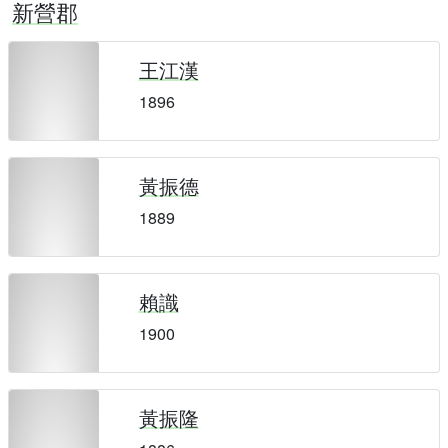
新營郡
王江漢
1896
黃振德
1889
賴識
1900
黃振隆