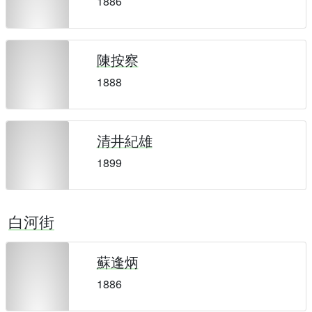
1886
陳按察
1888
清井紀雄
1899
白河街
蘇逢炳
1886