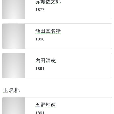
赤城佐太郎
1877
飯田真名猪
1898
內田清志
1891
玉名郡
五野靜輝
1891