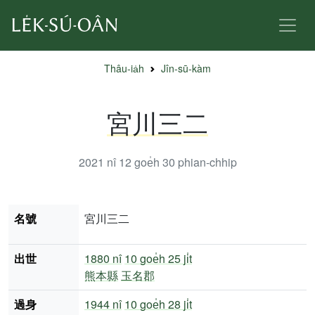
Thâu-ia̍h
Jîn-sū-kàm
宮川三二
2021 nî 12 goe̍h 30
phian-chhip
名號
宮川三二
出世
1880 nî
10 goe̍h 25 ji̍t
熊本縣
玉名郡
過身
1944 nî
10 goe̍h 28 ji̍t