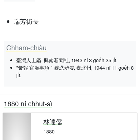
瑞芳街長
Chham-chiàu
臺灣人士鑑. 興南新聞社, 1943 nî 3 goe̍h 25 ji̍t.
"彙報 官廳事項."
臺北州報
, 臺北州, 1944 nî 11 goe̍h 8
ji̍t.
1880 nî chhut-sì
林達儒
1880