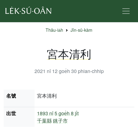
Thâu-ia̍h
Jîn-sū-kàm
宮本清利
2021 nî 12 goe̍h 30
phian-chhip
名號
宮本清利
出世
1893 nî
5 goe̍h 8 ji̍t
千葉縣
銚子市