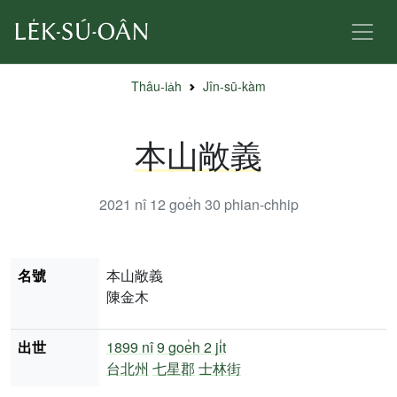
Thâu-ia̍h
Jîn-sū-kàm
本山敞義
2021 nî 12 goe̍h 30
phian-chhip
名號
本山敞義
陳金木
出世
1899 nî
9 goe̍h 2 ji̍t
台北州
七星郡
士林街