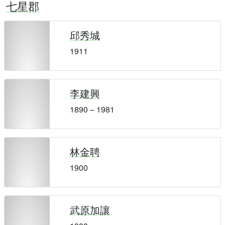
七星郡
邱秀城
1911
李建興
1890 – 1981
林金聘
1900
武原加讓