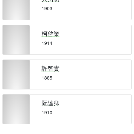
1903
柯啓業
1914
許智貴
1885
阮達卿
1910