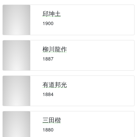
邱坤土
1900
柳川龍作
1887
有道邦光
1884
三田楷
1880