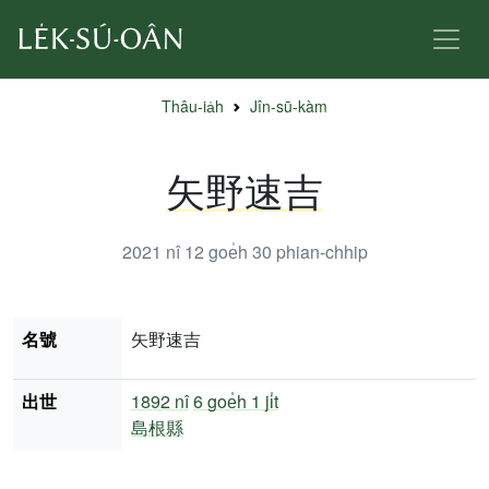
Thâu-ia̍h
Jîn-sū-kàm
矢野速吉
2021 nî 12 goe̍h 30
phian-chhip
名號
矢野速吉
出世
1892 nî
6 goe̍h 1 ji̍t
島根縣