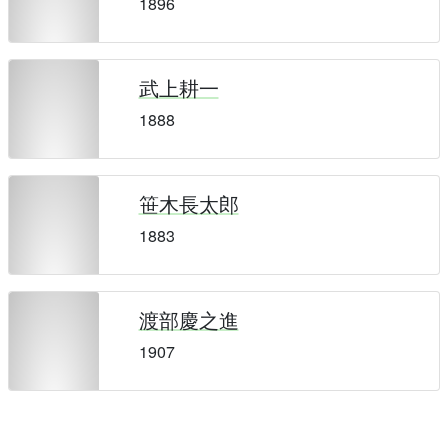
1896
武上耕一
1888
笹木長太郎
1883
渡部慶之進
1907