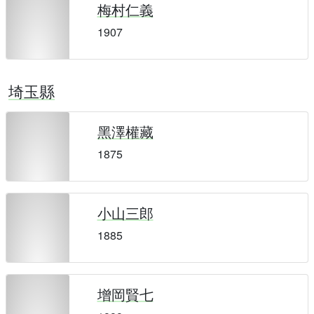
梅村仁義
1907
埼玉縣
黑澤權藏
1875
小山三郎
1885
增岡賢七