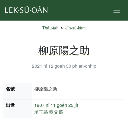
Thâu-ia̍h
Jîn-sū-kàm
柳原陽之助
2021 nî 12 goe̍h 30
phian-chhip
名號
柳原陽之助
出世
1907 nî
11 goe̍h 25 ji̍t
埼玉縣
秩父郡