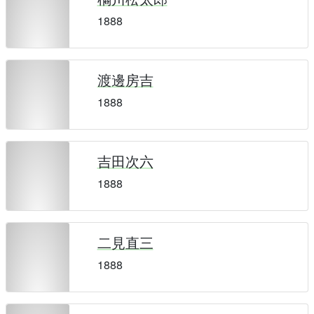
1888
渡邊房吉
1888
吉田次六
1888
二見直三
1888