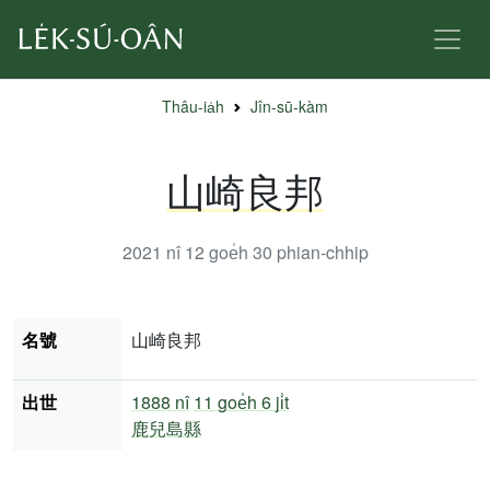
Thâu-ia̍h
Jîn-sū-kàm
山崎良邦
2021 nî 12 goe̍h 30
phian-chhip
名號
山崎良邦
出世
1888 nî
11 goe̍h 6 ji̍t
鹿兒島縣