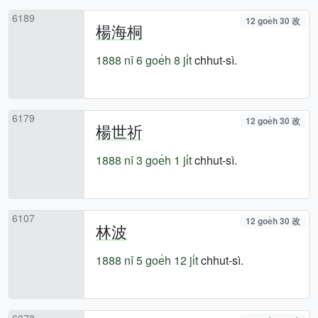
6189
12 goe̍h 30 改
楊海桐
1888 nî
6 goe̍h 8 ji̍t
chhut-sì.
6179
12 goe̍h 30 改
楊世祈
1888 nî
3 goe̍h 1 ji̍t
chhut-sì.
6107
12 goe̍h 30 改
林波
1888 nî
5 goe̍h 12 ji̍t
chhut-sì.
6078