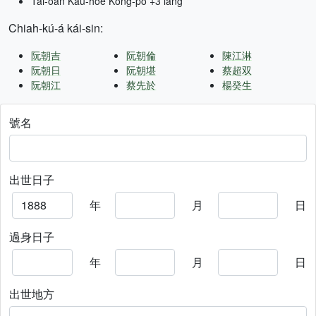
Tâi-oân Kàu-hōe Kong-pò +3 lâng
Chiah-kú-á kái-sin:
阮朝吉
阮朝倫
陳江淋
阮朝日
阮朝堪
蔡超双
阮朝江
蔡先於
楊癸生
號名
出世日子
年
月
日
過身日子
年
月
日
出世地方