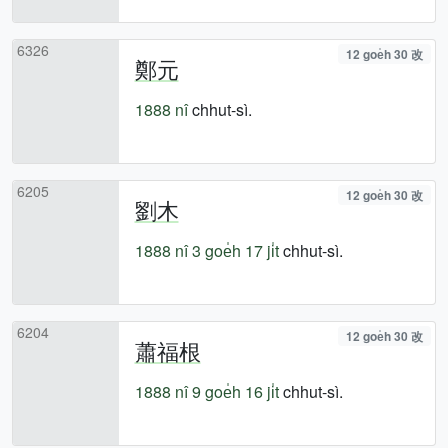
6326
12 goe̍h 30 改
鄭元
1888 nî
chhut-sì.
6205
12 goe̍h 30 改
劉木
1888 nî
3 goe̍h 17 ji̍t
chhut-sì.
6204
12 goe̍h 30 改
蕭福根
1888 nî
9 goe̍h 16 ji̍t
chhut-sì.