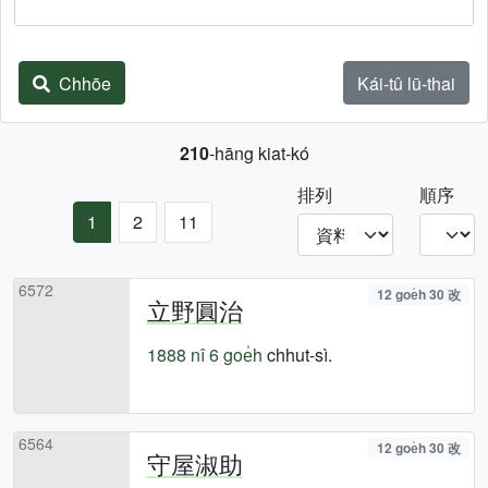
Chhōe
Kái-tû lū-thai
210
-hāng kiat-kó
排列
順序
1
2
11
6572
12 goe̍h 30 改
立野圓治
1888 nî
6 goe̍h
chhut-sì.
6564
12 goe̍h 30 改
守屋淑助