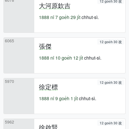
12 goe̍h 30 改
大河原欽吉
1888 nî
7 goe̍h 29 ji̍t
chhut-sì.
6065
12 goe̍h 30 改
張傑
1888 nî
10 goe̍h 12 ji̍t
chhut-sì.
5970
12 goe̍h 30 改
徐定標
1888 nî
9 goe̍h 1 ji̍t
chhut-sì.
5962
12 goe̍h 30 改
徐啟賢