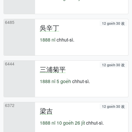
6485
12 goe̍h 30 改
吳辛丁
1888 nî
chhut-sì.
6444
12 goe̍h 30 改
三浦菊平
1888 nî
5 goe̍h
chhut-sì.
6372
12 goe̍h 30 改
梁吉
1888 nî
10 goe̍h 26 ji̍t
chhut-sì.