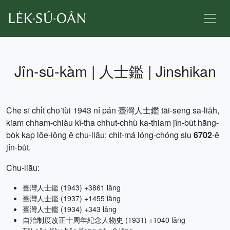
Jîn-sū-kàm | 人士鑑 | Jinshikan
Che sī chi̍t cho͘ tùi 1943 nî pán 臺灣人士鑑 tāi-seng sa-lia̍h,
kiam chham-chiàu kî-tha chhut-chhù ka-thiam jîn-bu̍t hāng-
bo̍k kap lōe-iông ê chu-liāu; chit-má lóng-chóng siu
6702
-ê
jîn-bu̍t.
Chu-liāu:
臺灣人士鑑 (1943) +3861 lâng
臺灣人士鑑 (1937) +1455 lâng
臺灣人士鑑 (1934) +343 lâng
自治制度改正十周年紀念人物史 (1931) +1040 lâng