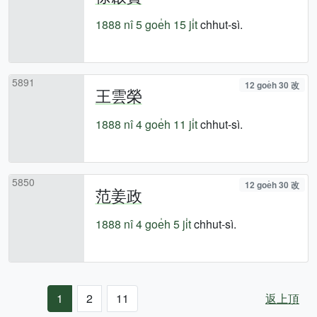
1888 nî
5 goe̍h 15 ji̍t
chhut-sì.
5891
12 goe̍h 30 改
王雲榮
1888 nî
4 goe̍h 11 ji̍t
chhut-sì.
5850
12 goe̍h 30 改
范姜政
1888 nî
4 goe̍h 5 ji̍t
chhut-sì.
1
2
11
返上頂