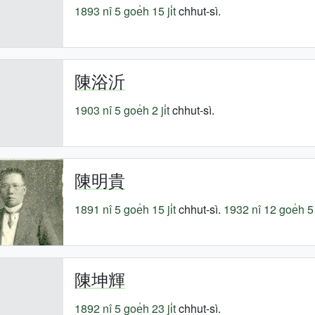
1893 nî
5 goe̍h 15 ji̍t
chhut-sì.
陳浴沂
1903 nî
5 goe̍h 2 ji̍t
chhut-sì.
陳明貴
1891 nî
5 goe̍h 15 ji̍t
chhut-sì.
1932 nî
12 goe̍h 5 j
陳坤輝
1892 nî
5 goe̍h 23 ji̍t
chhut-sì.