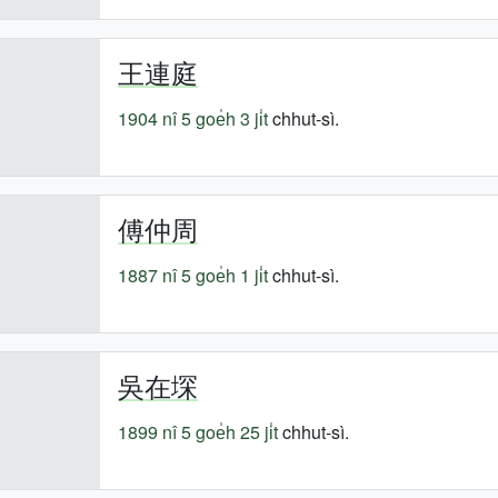
王連庭
1904 nî
5 goe̍h 3 ji̍t
chhut-sì.
傅仲周
1887 nî
5 goe̍h 1 ji̍t
chhut-sì.
吳在堔
1899 nî
5 goe̍h 25 ji̍t
chhut-sì.