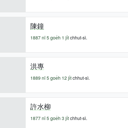
陳鐘
1887 nî
5 goe̍h 1 ji̍t
chhut-sì.
洪專
1889 nî
5 goe̍h 12 ji̍t
chhut-sì.
許水柳
1877 nî
5 goe̍h 3 ji̍t
chhut-sì.