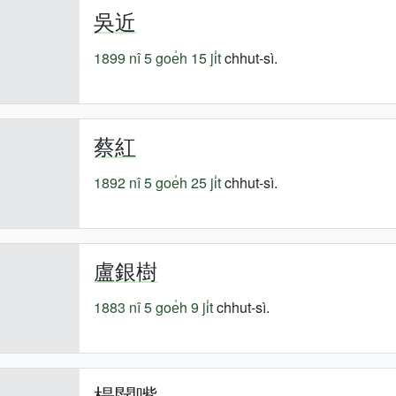
吳近
1899 nî
5 goe̍h 15 ji̍t
chhut-sì.
蔡紅
1892 nî
5 goe̍h 25 ji̍t
chhut-sì.
盧銀樹
1883 nî
5 goe̍h 9 ji̍t
chhut-sì.
楊闊嘴