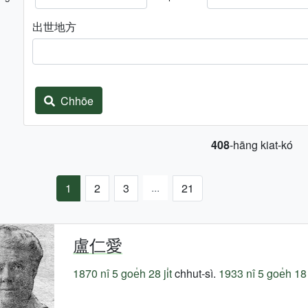
出世地方
Chhōe
408
-hāng kiat-kó
...
1
2
3
21
盧仁愛
1870 nî
5 goe̍h 28 ji̍t
chhut-sì.
1933 nî
5 goe̍h 18 j