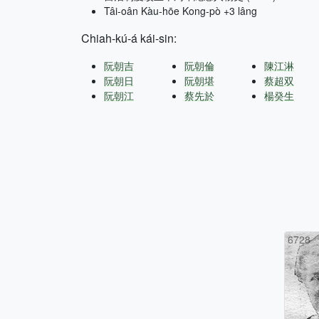
Tâi-oân Kàu-hōe Kong-pò +3 lâng
Chiah-kú-á kái-sin:
阮朝吉
阮朝倫
陳江淋
阮朝日
阮朝堪
蔡超双
阮朝江
蔡先於
楊癸生
6728