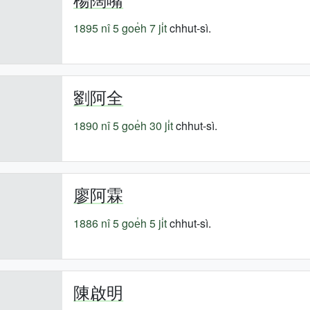
1895 nî
5 goe̍h 7 ji̍t
chhut-sì.
劉阿全
1890 nî
5 goe̍h 30 ji̍t
chhut-sì.
廖阿霖
1886 nî
5 goe̍h 5 ji̍t
chhut-sì.
陳啟明