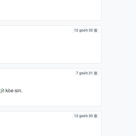
12 goe̍h 30 改
7 goe̍h 21 改
i̍t
kòe-sin.
12 goe̍h 30 改