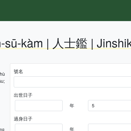
n-sū-kàm | 人士鑑 | Jinshi
號名
hhù
āu;
出世日子
年
過身日子
年
ng