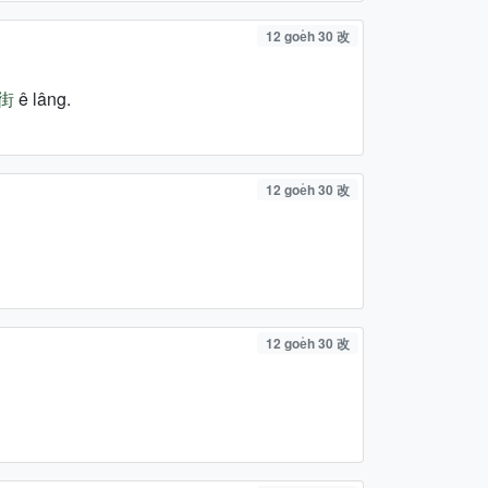
12 goe̍h 30 改
街
ê lâng.
12 goe̍h 30 改
12 goe̍h 30 改