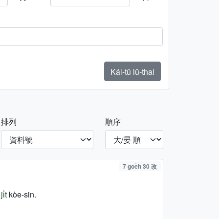
Kái-tû lū-thai
排列
順序
7 goe̍h 30 改
i̍t
kòe-sin.