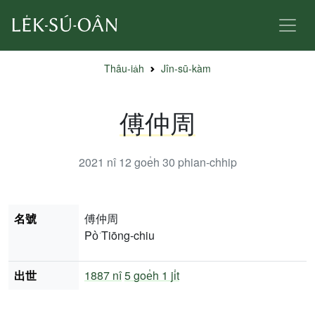
Thâu-ia̍h
Jîn-sū-kàm
傅仲周
2021 nî 12 goe̍h 30
phian-chhip
名號
傅仲周
Pò͘ Tiōng-chiu
出世
1887 nî
5 goe̍h 1 ji̍t