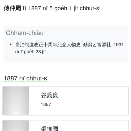
傅仲周
tī 1887 nî 5 goe̍h 1 ji̍t chhut-sì.
Chham-chiàu
自治制度改正十周年紀念人物史. 勤勞と富源社, 1931
nî 7 goe̍h 28 ji̍t.
1887 nî chhut-sì
谷義廉
1887
張進國