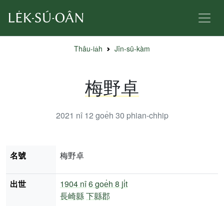
Thâu-ia̍h
Jîn-sū-kàm
梅野卓
2021 nî 12 goe̍h 30
phian-chhip
名號
梅野卓
出世
1904 nî
6 goe̍h 8 ji̍t
長崎縣
下縣郡