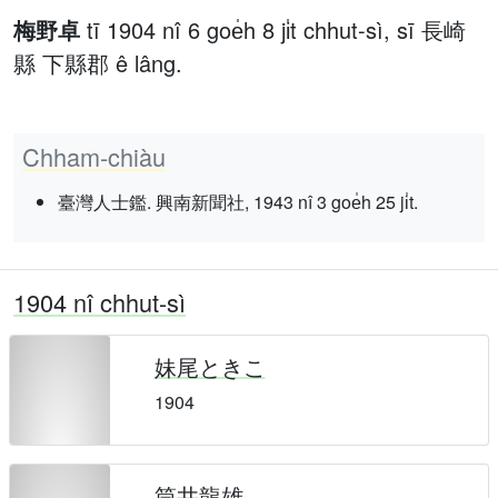
梅野卓
tī 1904 nî 6 goe̍h 8 ji̍t chhut-sì, sī 長崎
縣 下縣郡 ê lâng.
Chham-chiàu
臺灣人士鑑. 興南新聞社, 1943 nî 3 goe̍h 25 ji̍t.
1904 nî chhut-sì
妹尾ときこ
1904
筒井龍雄