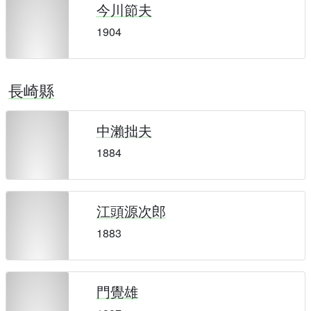
今川節夫
1904
長崎縣
中瀨拙夫
1884
江頭源次郎
1883
門覺雄