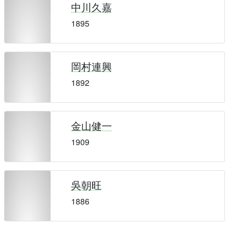
中川久嘉
1895
岡村連興
1892
金山健一
1909
吳朝旺
1886