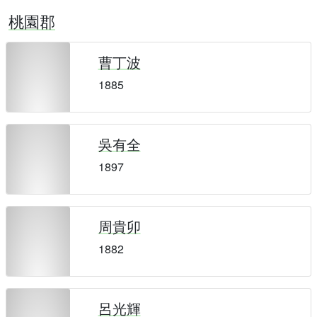
桃園郡
曹丁波
1885
吳有全
1897
周貴卯
1882
呂光輝