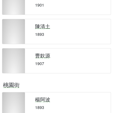
1901
陳清土
1893
曹欽源
1907
桃園街
楊阿波
1893