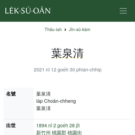
Thâu-ia̍h
Jîn-sū-kàm
葉泉清
2021 nî 12 goe̍h 30
phian-chhip
名號
葉泉清
Ia̍p Choân-chheng
葉泉淸
出世
1894 nî
2 goe̍h 28 ji̍t
新竹州
桃園郡
桃園街