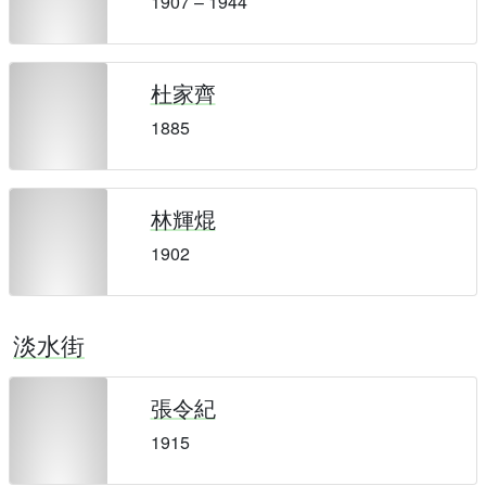
1907 – 1944
杜家齊
1885
林輝焜
1902
淡水街
張令紀
1915