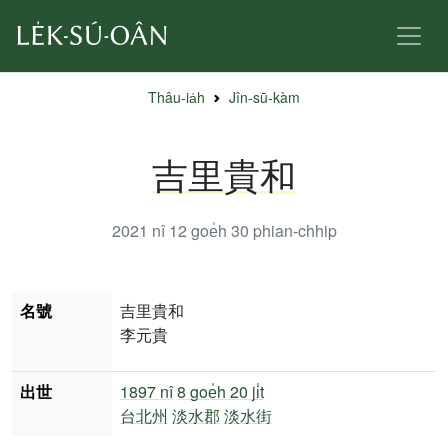
Thâu-ia̍h
Jîn-sū-kàm
吉里貴和
2021 nî 12 goe̍h 30
phian-chhip
名號
吉里貴和
李元貴
出世
1897 nî
8 goe̍h 20 ji̍t
台北州
淡水郡
淡水街