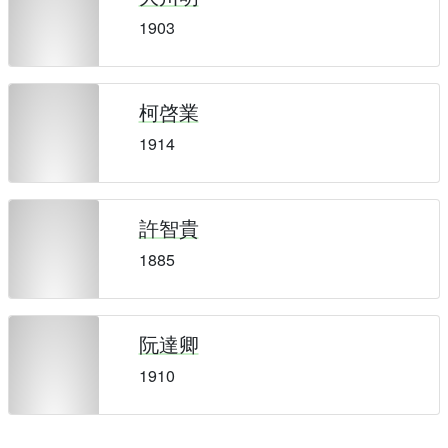
1903
柯啓業
1914
許智貴
1885
阮達卿
1910