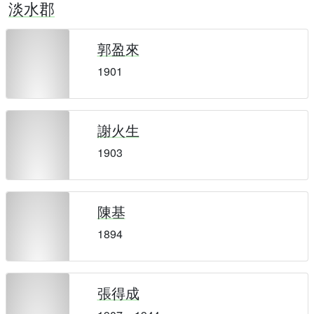
淡水郡
郭盈來
1901
謝火生
1903
陳基
1894
張得成