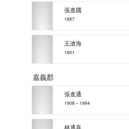
張進國
1887
王滄海
1891
嘉義郡
張進通
1908 – 1984
林通喜