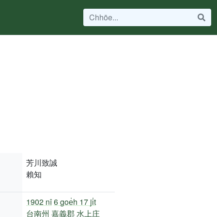
芳川致誠
賴知
1902 nî
6 goe̍h 17 ji̍t
台南州
嘉義郡
水上庄