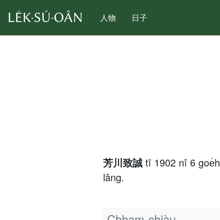
人物
日子
芳川致誠
tī 1902 nî 6 go
lâng.
Chham-chiàu