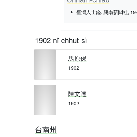
臺灣人士鑑. 興南新聞社, 1943 nî 3
1902 nî chhut-sì
馬原保
1902
陳文達
1902
台南州