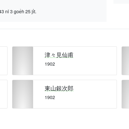
 goe̍h 25 ji̍t.
津々見仙甫
1902
東山銀次郎
1902