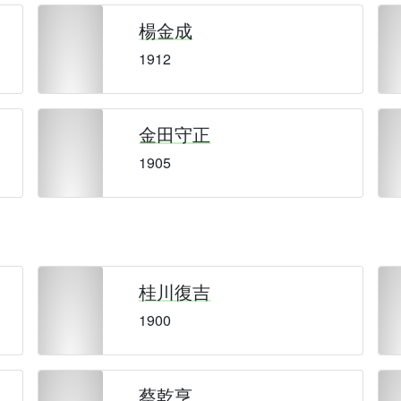
楊金成
1912
金田守正
1905
桂川復吉
1900
蔡乾亨