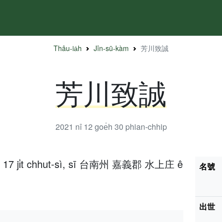
Thâu-ia̍h
Jîn-sū-kàm
芳川致誠
芳川致誠
2021 nî 12 goe̍h 30
phian-chhip
e̍h 17 ji̍t chhut-sì, sī 台南州 嘉義郡 水上庄 ê
名號
出世