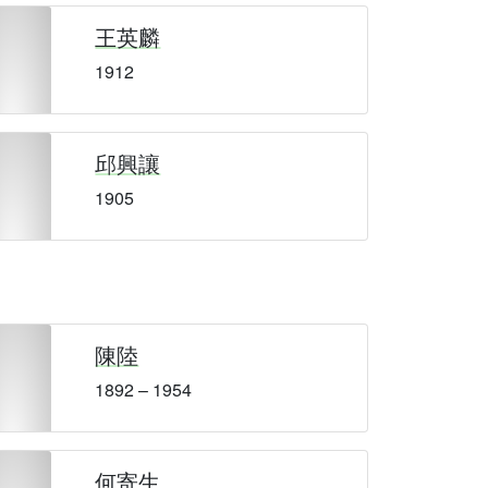
王英麟
1912
邱興讓
1905
陳陸
1892 – 1954
何寄生