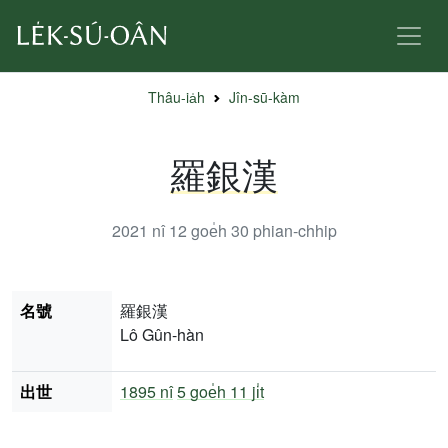
Thâu-ia̍h
Jîn-sū-kàm
羅銀漢
2021 nî 12 goe̍h 30
phian-chhip
名號
羅銀漢
Lô Gûn-hàn
出世
1895 nî
5 goe̍h 11 ji̍t