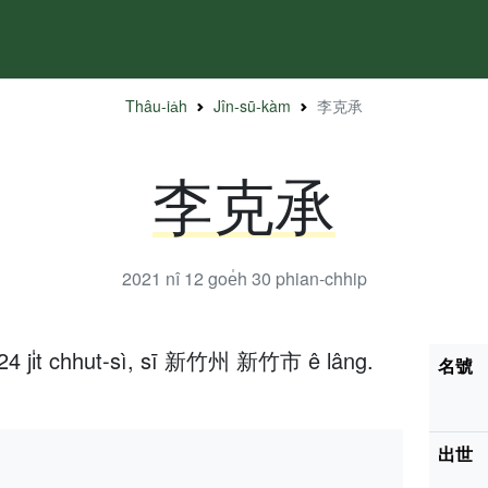
Thâu-ia̍h
Jîn-sū-kàm
李克承
李克承
2021 nî 12 goe̍h 30
phian-chhip
 24 ji̍t chhut-sì, sī 新竹州 新竹市 ê lâng.
名號
出世