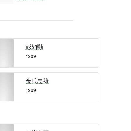
彭如勳
1909
金兵忠雄
1909