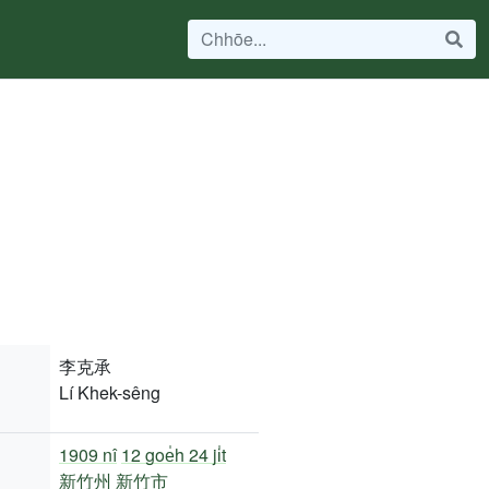
李克承
Lí Khek-sêng
1909 nî
12 goe̍h 24 ji̍t
新竹州
新竹市