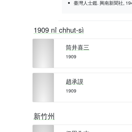
臺灣人士鑑. 興南新聞社, 1943 nî 3
1909 nî chhut-sì
筒井喜三
1909
趙承謨
1909
新竹州