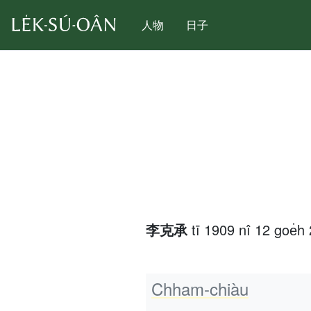
人物
日子
李克承
tī 1909 nî 12 goe̍h
Chham-chiàu