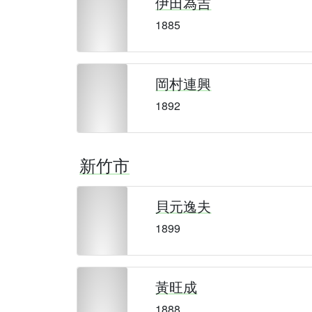
伊田為吉
1885
岡村連興
1892
新竹市
貝元逸夫
1899
黃旺成
1888