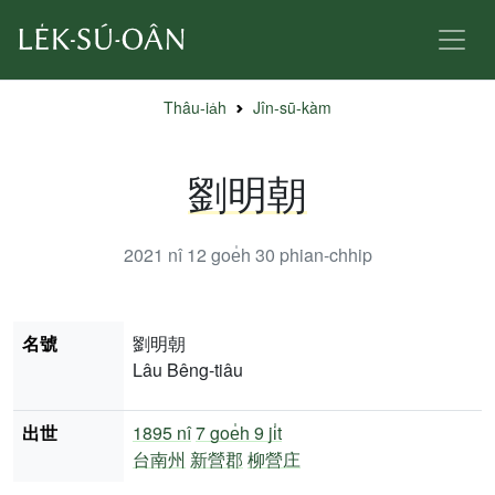
Thâu-ia̍h
Jîn-sū-kàm
劉明朝
2021 nî 12 goe̍h 30
phian-chhip
名號
劉明朝
Lâu Bêng-tiâu
出世
1895 nî
7 goe̍h 9 ji̍t
台南州
新營郡
柳營庄