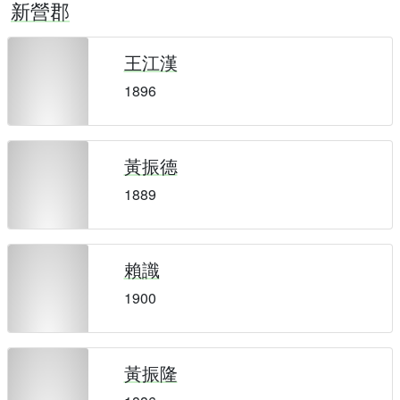
新營郡
王江漢
1896
黃振德
1889
賴識
1900
黃振隆