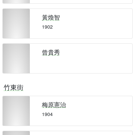
黃煥智
1902
曾貴秀
竹東街
梅原憲治
1904