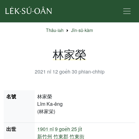
Thâu-ia̍h
Jîn-sū-kàm
林家榮
2021 nî 12 goe̍h 30
phian-chhip
名號
林家榮
Lîm Ka-êng
(林家栄)
出世
1901 nî
9 goe̍h 25 ji̍t
新竹州
竹東郡
竹東街