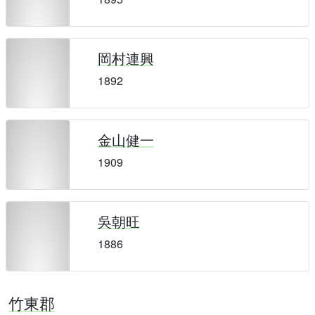
岡村連興
1892
金山健一
1909
吳朝旺
1886
竹東郡