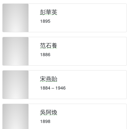
彭華英
1895
范石養
1886
宋燕貽
1884 – 1946
吳阿煥
1898