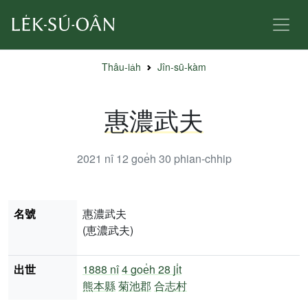
Thâu-ia̍h
Jîn-sū-kàm
惠濃武夫
2021 nî 12 goe̍h 30
phian-chhip
名號
惠濃武夫
(恵濃武夫)
出世
1888 nî
4 goe̍h 28 ji̍t
熊本縣
菊池郡
合志村