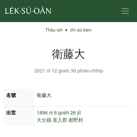
Thâu-ia̍h
Jîn-sū-kàm
衛藤大
2021 nî 12 goe̍h 30
phian-chhip
名號
衛藤大
出世
1896 nî
8 goe̍h 26 ji̍t
大分縣
直入郡
都野村